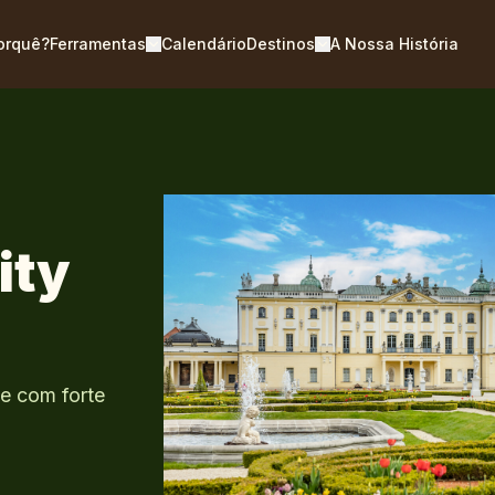
orquê?
Ferramentas
Calendário
Destinos
A Nossa História
ity
e com forte