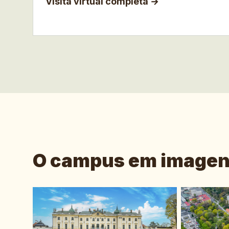
Visita virtual completa
→
O campus em image