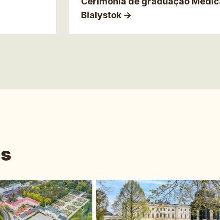
Cerimónia de graduação Medical
Bialystok
→
ns