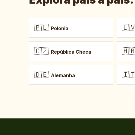
🇵🇱
🇱
Polónia
🇨🇿
🇭
República Checa
🇩🇪
🇮
Alemanha