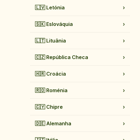
🇱🇻
Letónia
›
🇸🇰
Eslováquia
›
🇱🇹
Lituânia
›
🇨🇿
República Checa
›
🇭🇷
Croácia
›
🇷🇴
Roménia
›
🇨🇾
Chipre
›
🇩🇪
Alemanha
›