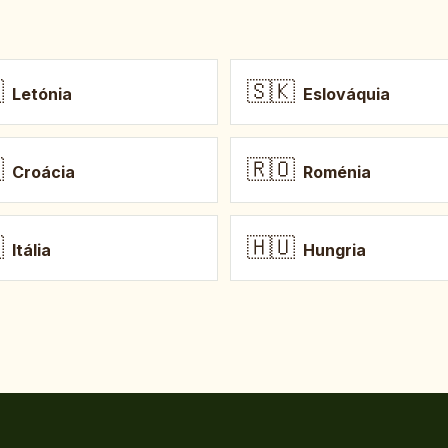

🇸🇰
Letónia
Eslováquia

🇷🇴
Croácia
Roménia

🇭🇺
Itália
Hungria