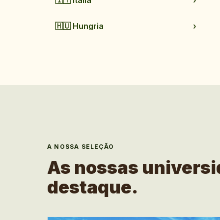
🇮🇹
Itália
›
🇭🇺
Hungria
›
🇧🇬
Bulgária
›
A NOSSA SELEÇÃO
As nossas univers
destaque.