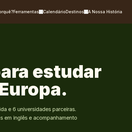
orquê?
Ferramentas
Calendário
Destinos
A Nossa História
ara estudar
 Europa.
ida e
6
universidades parceiras.
as em inglês e acompanhamento