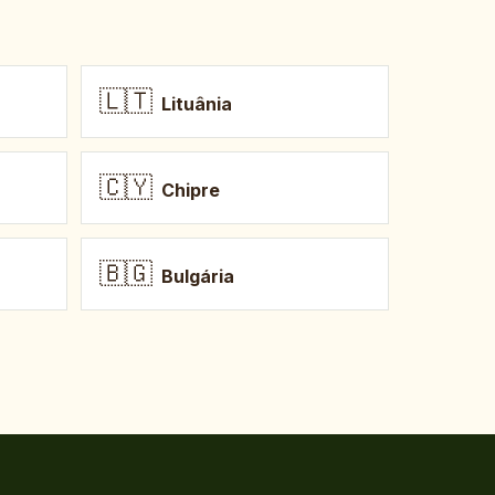
🇱🇹
Lituânia
🇨🇾
Chipre
🇧🇬
Bulgária