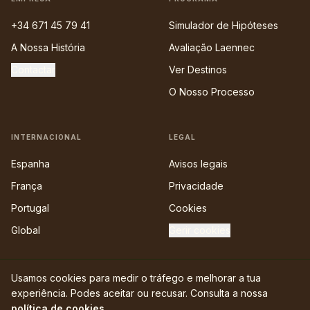
+34 671 45 79 41
Simulador de Hipóteses
A Nossa História
Avaliação Laennec
Contactar
Ver Destinos
O Nosso Processo
INTERNACIONAL
LEGAL
Espanha
Avisos legais
França
Privacidade
Portugal
Cookies
Global
Gerir cookies
Usamos cookies para medir o tráfego e melhorar a tua
experiência. Podes aceitar ou recusar. Consulta a nossa
©
2026
International Medicine Group · MEDICINA POR EUROPA S.L.
política de cookies
.