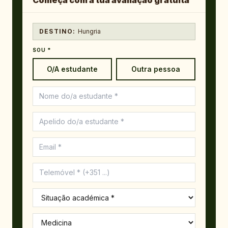
Começa com a tua avaliação gratuita
DESTINO:
Hungria
SOU *
O/A estudante
Outra pessoa