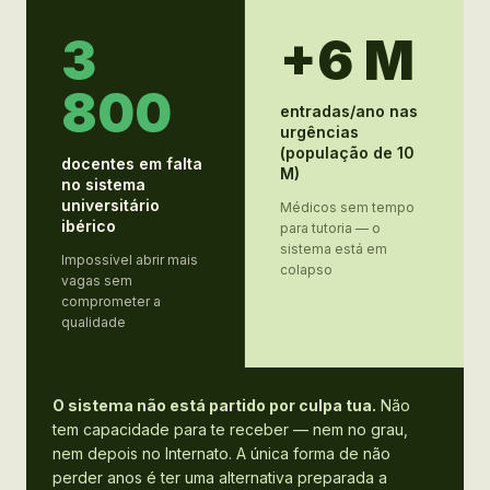
3
+6 M
800
entradas/ano nas
urgências
(população de 10
docentes em falta
M)
no sistema
universitário
Médicos sem tempo
ibérico
para tutoria — o
sistema está em
Impossível abrir mais
colapso
vagas sem
comprometer a
qualidade
O sistema não está partido por culpa tua.
Não
tem capacidade para te receber — nem no grau,
nem depois no Internato. A única forma de não
perder anos é ter uma alternativa preparada a