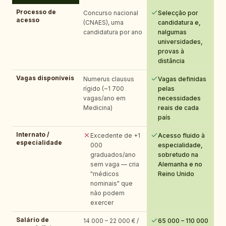
Processo de
Concurso nacional
Selecção por
acesso
(CNAES), uma
candidatura e,
candidatura por ano
nalgumas
universidades,
provas à
distância
Vagas disponíveis
Numerus clausus
Vagas definidas
rígido (~1 700
pelas
vagas/ano em
necessidades
Medicina)
reais de cada
país
Internato /
Excedente de +1
Acesso fluido à
especialidade
000
especialidade,
graduados/ano
sobretudo na
sem vaga — cria
Alemanha e no
"médicos
Reino Unido
nominais" que
não podem
exercer
Salário de
14 000 – 22 000 € /
65 000 – 110 000