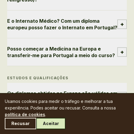
E o Internato Médico? Com um diploma
+
europeu posso fazer o Internato em Portugal?
Posso começar a Medicina na Europa e
+
transferir-me para Portugal a meio do curso?
ESTUDOS E QUALIFICAÇÕES
Os diplomas obtidos na Europa são válidos em
+
Portugal?
Usamos cookies para medir o tráfego e melhorar a tua
experiência. Podes aceitar ou recusar. Consulta a nossa
política de cookies
.
O inglês vai ser um problema se o meu nível
Recusar
Aceitar
+
não for muito bom?