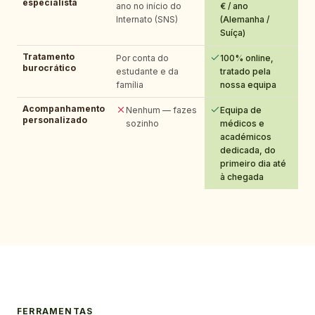
especialista
ano no início do
€ / ano
Internato (SNS)
(Alemanha /
Suíça)
Tratamento
Por conta do
100% online,
burocrático
estudante e da
tratado pela
família
nossa equipa
Acompanhamento
Nenhum — fazes
Equipa de
personalizado
sozinho
médicos e
académicos
dedicada, do
primeiro dia até
à chegada
FERRAMENTAS