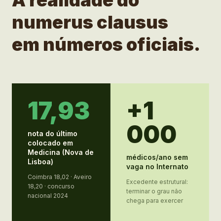
A realidade do
numerus clausus
em números oficiais.
17,93
+1
000
nota do último
colocado em
Medicina (Nova de
médicos/ano sem
Lisboa)
vaga no Internato
Coimbra 18,02 · Aveiro
Excedente estrutural:
18,20 · concurso
terminar o grau não
nacional 2024
chega para exercer