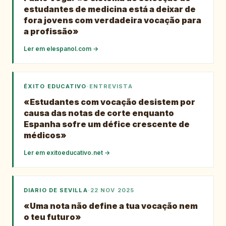
estudantes de medicina está a deixar de
fora jovens com verdadeira vocação para
a profissão»
Ler em
elespanol.com
→
ÉXITO EDUCATIVO
·
ENTREVISTA
«Estudantes com vocação desistem por
causa das notas de corte enquanto
Espanha sofre um défice crescente de
médicos»
Ler em
exitoeducativo.net
→
DIARIO DE SEVILLA
·
22 NOV 2025
«Uma nota não define a tua vocação nem
o teu futuro»