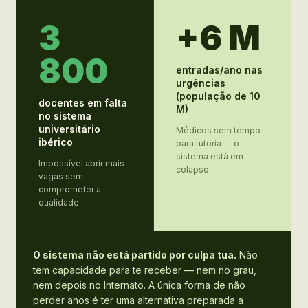
3
+6 M
800
entradas/ano nas
urgências
(população de 10
docentes em falta
M)
no sistema
universitário
Médicos sem tempo
ibérico
para tutoria — o
sistema está em
Impossível abrir mais
colapso
vagas sem
comprometer a
qualidade
O sistema não está partido por culpa tua.
Não
tem capacidade para te receber — nem no grau,
nem depois no Internato. A única forma de não
perder anos é ter uma alternativa preparada a