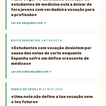
estudantes de medicina está a deixar de
fora jovens com verdadeira vocação para
a profissão»
Ler em
elespanol.com
→
ÉXITO EDUCATIVO
·
ENTREVISTA
«Estudantes com vocação desistem por
causa das notas de corte enquanto
Espanha sofre um défice crescente de
médicos»
Ler em
exitoeducativo.net
→
DIARIO DE SEVILLA
·
22 NOV 2025
«Uma nota não define a tua vocação nem
o teu futuro»