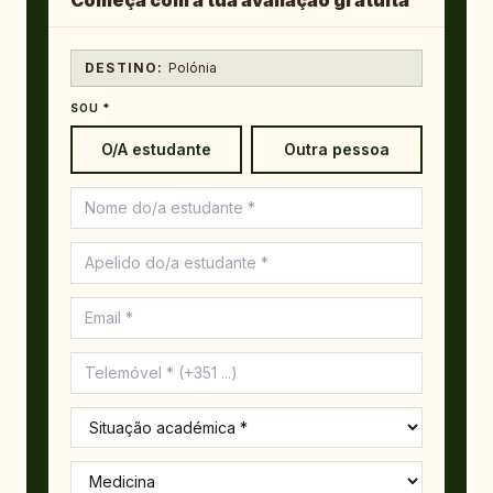
Começa com a tua avaliação gratuita
DESTINO:
Polónia
SOU *
O/A estudante
Outra pessoa