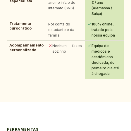
especialista
ano no início do
€ / ano
Internato (SNS)
(Alemanha /
Suíça)
Tratamento
Por conta do
100% online,
burocrático
estudante e da
tratado pela
família
nossa equipa
Acompanhamento
Nenhum — fazes
Equipa de
personalizado
sozinho
médicos e
académicos
dedicada, do
primeiro dia até
à chegada
FERRAMENTAS