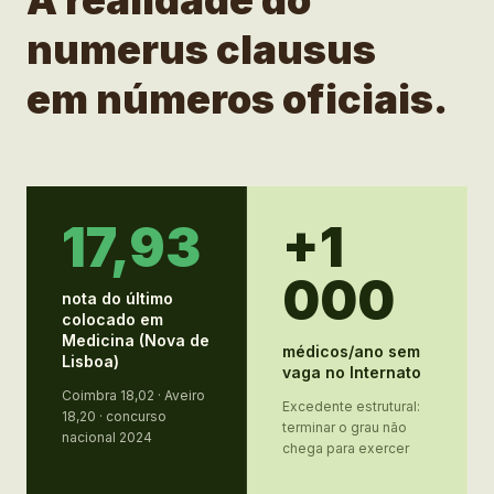
A realidade do
numerus clausus
em números oficiais.
17,93
+1
000
nota do último
colocado em
Medicina (Nova de
médicos/ano sem
Lisboa)
vaga no Internato
Coimbra 18,02 · Aveiro
Excedente estrutural:
18,20 · concurso
terminar o grau não
nacional 2024
chega para exercer