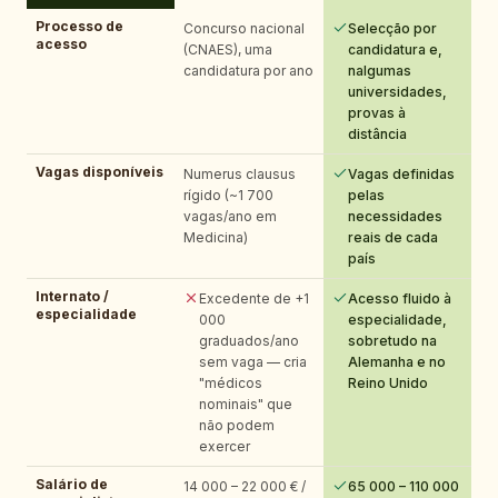
Processo de
Concurso nacional
Selecção por
acesso
(CNAES), uma
candidatura e,
candidatura por ano
nalgumas
universidades,
provas à
distância
Vagas disponíveis
Numerus clausus
Vagas definidas
rígido (~1 700
pelas
vagas/ano em
necessidades
Medicina)
reais de cada
país
Internato /
Excedente de +1
Acesso fluido à
especialidade
000
especialidade,
graduados/ano
sobretudo na
sem vaga — cria
Alemanha e no
"médicos
Reino Unido
nominais" que
não podem
exercer
Salário de
14 000 – 22 000 € /
65 000 – 110 000