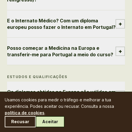
E o Internato Médico? Com um diploma
+
europeu posso fazer o Internato em Portugal?
Posso começar a Medicina na Europa e
+
transferir-me para Portugal a meio do curso?
ESTUDOS E QUALIFICAÇÕES
Os diplomas obtidos na Europa são válidos em
+
Portugal?
Usamos cookies para medir o tráfego e melhorar a tua
experiência. Podes aceitar ou recusar. Consulta a nossa
política de cookies
.
O inglês vai ser um problema se o meu nível
Recusar
Aceitar
+
não for muito bom?