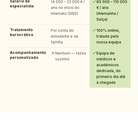
Salário de
14 000 – 22 000 € /
65 000 – 110 000
especialista
ano no início do
€ / ano
Internato (SNS)
(Alemanha /
Suíça)
Tratamento
Por conta do
100% online,
burocrático
estudante e da
tratado pela
família
nossa equipa
Acompanhamento
Nenhum — fazes
Equipa de
personalizado
sozinho
médicos e
académicos
dedicada, do
primeiro dia até
à chegada