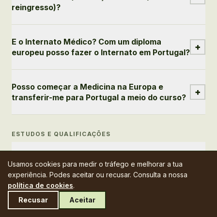
reingresso)?
E o Internato Médico? Com um diploma
+
europeu posso fazer o Internato em Portugal?
Posso começar a Medicina na Europa e
+
transferir-me para Portugal a meio do curso?
ESTUDOS E QUALIFICAÇÕES
Os diplomas obtidos na Europa são válidos em
+
Usamos cookies para medir o tráfego e melhorar a tua
Portugal?
experiência. Podes aceitar ou recusar. Consulta a nossa
política de cookies
.
Recusar
Aceitar
O inglês vai ser um problema se o meu nível
+
não for muito bom?