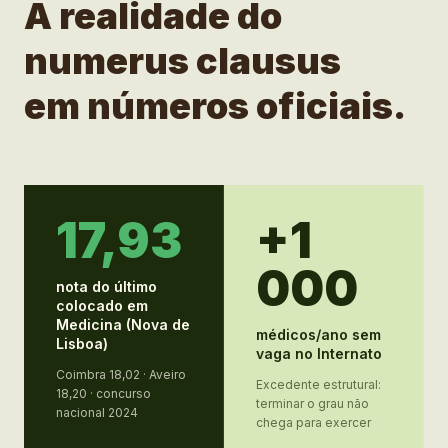
A realidade do
numerus clausus
em números oficiais.
17,93
+1
000
nota do último
colocado em
Medicina (Nova de
médicos/ano sem
Lisboa)
vaga no Internato
Coimbra 18,02 · Aveiro
Excedente estrutural:
18,20 · concurso
terminar o grau não
nacional 2024
chega para exercer