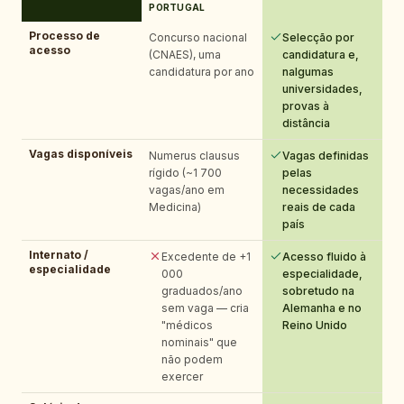
PORTUGAL
Processo de
Concurso nacional
Selecção por
acesso
(CNAES), uma
candidatura e,
candidatura por ano
nalgumas
universidades,
provas à
distância
Vagas disponíveis
Numerus clausus
Vagas definidas
rígido (~1 700
pelas
vagas/ano em
necessidades
Medicina)
reais de cada
país
Internato /
Excedente de +1
Acesso fluido à
especialidade
000
especialidade,
graduados/ano
sobretudo na
sem vaga — cria
Alemanha e no
"médicos
Reino Unido
nominais" que
não podem
exercer