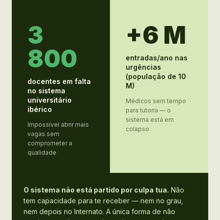
3
+6 M
800
entradas/ano nas
urgências
(população de 10
docentes em falta
M)
no sistema
universitário
Médicos sem tempo
ibérico
para tutoria — o
sistema está em
Impossível abrir mais
colapso
vagas sem
comprometer a
qualidade
O sistema não está partido por culpa tua.
Não
tem capacidade para te receber — nem no grau,
nem depois no Internato. A única forma de não