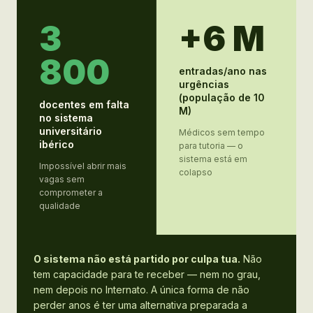
3
+6 M
800
entradas/ano nas
urgências
(população de 10
docentes em falta
M)
no sistema
universitário
Médicos sem tempo
ibérico
para tutoria — o
sistema está em
Impossível abrir mais
colapso
vagas sem
comprometer a
qualidade
O sistema não está partido por culpa tua.
Não
tem capacidade para te receber — nem no grau,
nem depois no Internato. A única forma de não
perder anos é ter uma alternativa preparada a