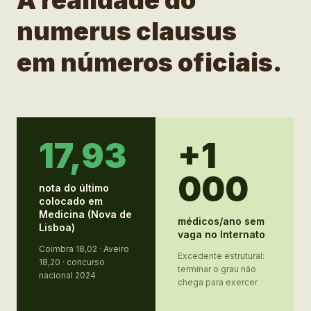
A realidade do
numerus clausus
em números oficiais.
17,93
+1
000
nota do último
colocado em
Medicina (Nova de
médicos/ano sem
Lisboa)
vaga no Internato
Coimbra 18,02 · Aveiro
Excedente estrutural:
18,20 · concurso
terminar o grau não
nacional 2024
chega para exercer