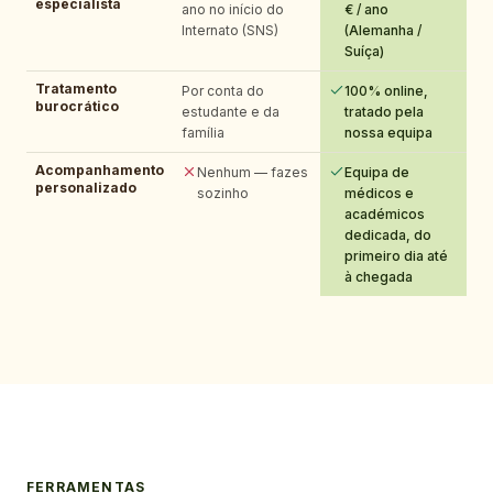
especialista
ano no início do
€ / ano
Internato (SNS)
(Alemanha /
Suíça)
Tratamento
Por conta do
100% online,
burocrático
estudante e da
tratado pela
família
nossa equipa
Acompanhamento
Nenhum — fazes
Equipa de
personalizado
sozinho
médicos e
académicos
dedicada, do
primeiro dia até
à chegada
FERRAMENTAS