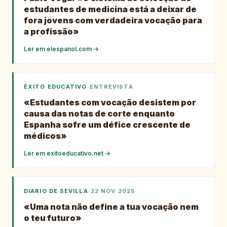
estudantes de medicina está a deixar de
fora jovens com verdadeira vocação para
a profissão»
Ler em
elespanol.com
→
ÉXITO EDUCATIVO
·
ENTREVISTA
«Estudantes com vocação desistem por
causa das notas de corte enquanto
Espanha sofre um défice crescente de
médicos»
Ler em
exitoeducativo.net
→
DIARIO DE SEVILLA
·
22 NOV 2025
«Uma nota não define a tua vocação nem
o teu futuro»