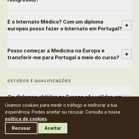
E o Internato Médico? Com um diploma
+
europeu posso fazer o Internato em Portugal?
Posso começar a Medicina na Europa e
+
transferir-me para Portugal a meio do curso?
ESTUDOS E QUALIFICAÇÕES
Os diplomas obtidos na Europa são válidos em
+
Portugal?
Usamos cookies para medir o tráfego e melhorar a tua
experiência. Podes aceitar ou recusar. Consulta a nossa
política de cookies
.
O inglês vai ser um problema se o meu nível
Recusar
Aceitar
+
não for muito bom?