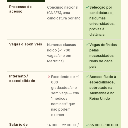
Processo de
Concurso nacional
Selecção por
acesso
(CNAES), uma
candidatura e,
candidatura por ano
nalgumas
universidades,
provas à
distância
Vagas disponíveis
Numerus clausus
Vagas definidas
rígido (~1 700
pelas
vagas/ano em
necessidades
Medicina)
reais de cada
país
Internato /
Excedente de +1
Acesso fluido à
especialidade
000
especialidade,
graduados/ano
sobretudo na
sem vaga — cria
Alemanha e no
"médicos
Reino Unido
nominais" que
não podem
exercer
Salário de
14 000 – 22 000 € /
65 000 – 110 000