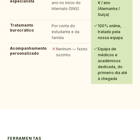
especialista
ano no início do
€ / ano
Internato (SNS)
(Alemanha /
Suíça)
Tratamento
Por conta do
100% online,
burocrático
estudante e da
tratado pela
família
nossa equipa
Acompanhamento
Nenhum — fazes
Equipa de
personalizado
sozinho
médicos e
académicos
dedicada, do
primeiro dia até
à chegada
FERRAMENTAS