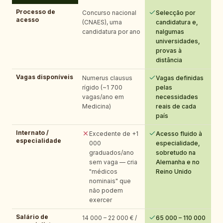
Processo de
Concurso nacional
Selecção por
acesso
(CNAES), uma
candidatura e,
candidatura por ano
nalgumas
universidades,
provas à
distância
Vagas disponíveis
Numerus clausus
Vagas definidas
rígido (~1 700
pelas
vagas/ano em
necessidades
Medicina)
reais de cada
país
Internato /
Excedente de +1
Acesso fluido à
especialidade
000
especialidade,
graduados/ano
sobretudo na
sem vaga — cria
Alemanha e no
"médicos
Reino Unido
nominais" que
não podem
exercer
Salário de
14 000 – 22 000 € /
65 000 – 110 000