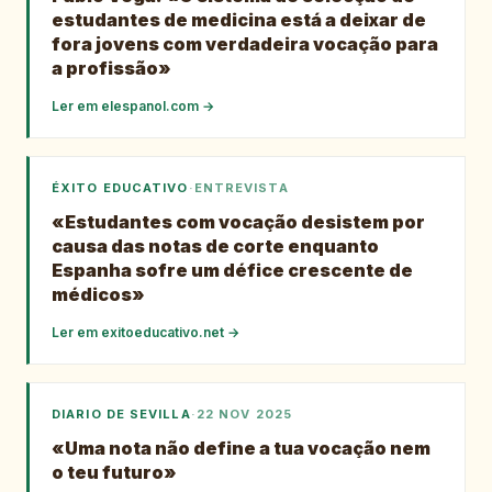
estudantes de medicina está a deixar de
fora jovens com verdadeira vocação para
a profissão»
Ler em
elespanol.com
→
ÉXITO EDUCATIVO
·
ENTREVISTA
«Estudantes com vocação desistem por
causa das notas de corte enquanto
Espanha sofre um défice crescente de
médicos»
Ler em
exitoeducativo.net
→
DIARIO DE SEVILLA
·
22 NOV 2025
«Uma nota não define a tua vocação nem
o teu futuro»