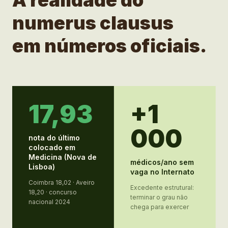
A realidade do
numerus clausus
em números oficiais.
17,93
+1
000
nota do último
colocado em
Medicina (Nova de
médicos/ano sem
Lisboa)
vaga no Internato
Coimbra 18,02 · Aveiro
Excedente estrutural:
18,20 · concurso
terminar o grau não
nacional 2024
chega para exercer