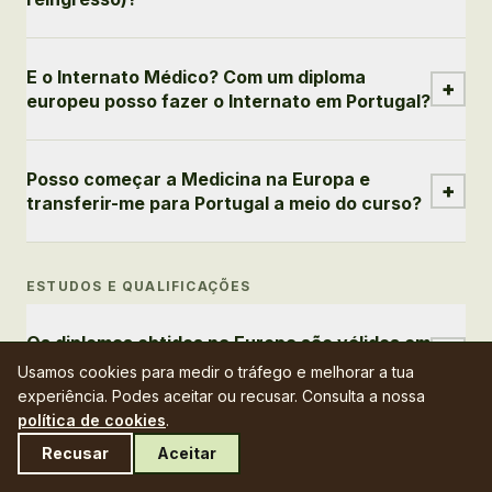
E o Internato Médico? Com um diploma
+
europeu posso fazer o Internato em Portugal?
Posso começar a Medicina na Europa e
+
transferir-me para Portugal a meio do curso?
ESTUDOS E QUALIFICAÇÕES
Os diplomas obtidos na Europa são válidos em
+
Portugal?
Usamos cookies para medir o tráfego e melhorar a tua
experiência. Podes aceitar ou recusar. Consulta a nossa
política de cookies
.
O inglês vai ser um problema se o meu nível
Recusar
Aceitar
+
não for muito bom?