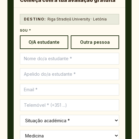
Começa com a tua avaliação gratuita
DESTINO:
Riga Stradiņš University · Letónia
SOU *
O/A estudante
Outra pessoa