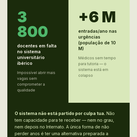
3
+6 M
800
entradas/ano nas
urgências
(população de 10
docentes em falta
M)
no sistema
universitário
Médicos sem tempo
ibérico
para tutoria — o
sistema está em
Impossível abrir mais
colapso
vagas sem
comprometer a
qualidade
O sistema não está partido por culpa tua.
Não
tem capacidade para te receber — nem no grau,
nem depois no Internato. A única forma de não
perder anos é ter uma alternativa preparada a