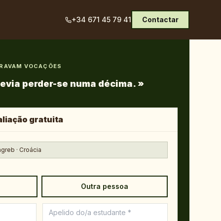
+34 671 45 79 41
Contactar
TRAVAM VOCAÇÕES
evia perder-se numa décima.
»
liação gratuita
agreb · Croácia
Outra pessoa