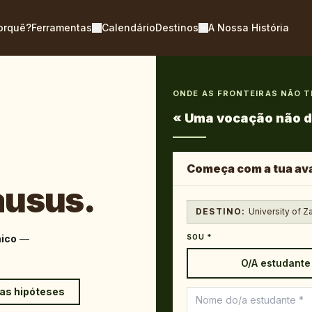
orquê?
Ferramentas
Calendário
Destinos
A Nossa História
ONDE AS FRONTEIRAS NÃO 
«
Uma vocação não d
Começa com a tua ava
ausus.
DESTINO:
University of Z
mico
—
SOU *
O/A estudante
has hipóteses