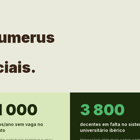
numerus
iais.
1 000
3 800
os/ano sem vaga no
docentes em falta no sist
ato
universitário ibérico
e estrutural: terminar o grau
Impossível abrir mais vagas se