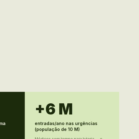
+6 M
ema
entradas/ano nas urgências
(população de 10 M)
m
Médicos sem tempo para tutoria — o