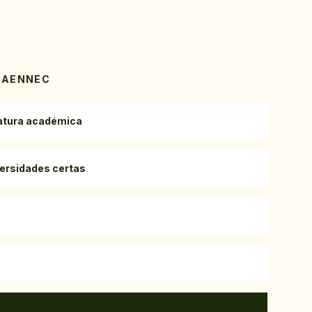
 LAENNEC
datura académica
ersidades certas