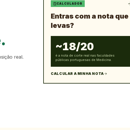
CALCULADOR
Entras com a nota que
levas?
.
~18/20
é a nota de corte real nas faculdades
sição real.
públicas portuguesas de Medicina.
CALCULAR A MINHA NOTA