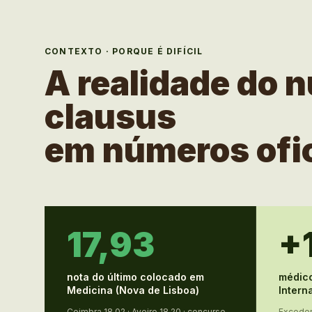
CONTEXTO · PORQUE É DIFÍCIL
A realidade do 
clausus
em números ofic
17,93
+
nota do último colocado em
médic
Medicina (Nova de Lisboa)
Intern
Coimbra 18,02 · Aveiro 18,20 · concurso
Excedent