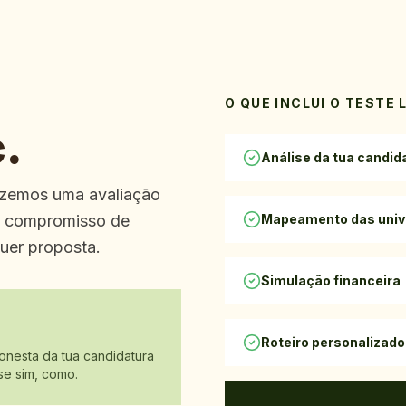
O QUE INCLUI O TESTE
.
Análise da tua candi
azemos uma avaliação
so compromisso de
Mapeamento das univ
quer proposta.
Simulação financeira
Roteiro personalizado
nesta da tua candidatura
se sim, como.